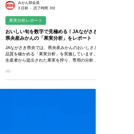
みかん部会員
3 日前
読了時間: 3分
果実分析レポート
おいしい旬を数字で見極める！JAながさき
県央産みかんの「果実分析」をレポート
JAながさき県央では、県央産みかんのおいしさと
品質を確かめる「果実分析」を実施しています。
生産者から提出された果実を搾り、専用の分析機
で糖度とクエン酸含量を測定。その結果を園地シ
ステムへ入力し、甘さと酸味のバランスや果実の
生育状況を詳しく分析します。生産者の経験と科
学的なデータを組み合わせ、最適な収穫時期の見
極めや品質の安定につなげる取り組みです。今年
の長崎県央みかんも、糖度が高く甘い仕上がりが
期待されています。おいしい旬を届けるための果
実分析の工程と、生産者の思いをご紹介します。