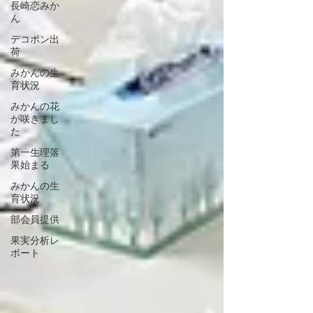
長崎恋みか
ん
デコポン出
荷
みかんの生
育状況
みかんの花
が咲きまし
た
第一生理落
果始まる
みかんの生
育状況
部会員提供
果実分析レ
ポート