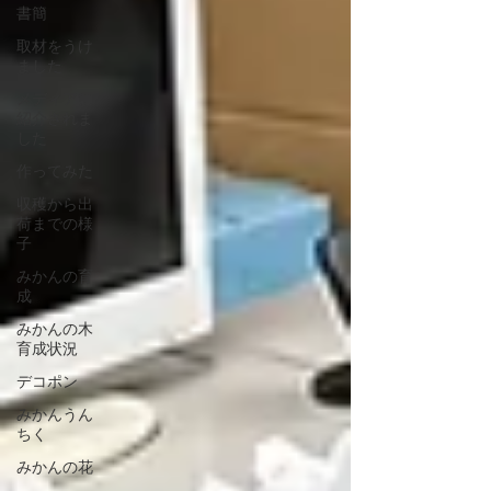
書簡
取材をうけ
ました
メディアに
紹介されま
した
作ってみた
収穫から出
荷までの様
子
みかんの育
成
みかんの木
育成状況
デコポン
みかんうん
ちく
みかんの花