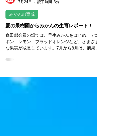
みかん部会員
7月24日
読了時間: 3分
みかんの育成
夏の果樹園からみかんの生育レポート！
森田部会員の畑では、早生みかんをはじめ、デコ
ポン、レモン、ブラッドオレンジなど、さまざま
な果実が成長しています。7月から8月は、摘果や
病害虫防除、水分管理、草刈りなど、秋の収穫に
向けた大切な作業が続く時期です。強い日差しや
乾燥から果実を守りながら、一つひとつ丁寧に生
育を見守っています。7月某日には、畑の温度計が
なんと50℃を表示！厳しい暑さの中で、おいしい
みかんづくりに取り組む生産者の様子をお届けし
ます。