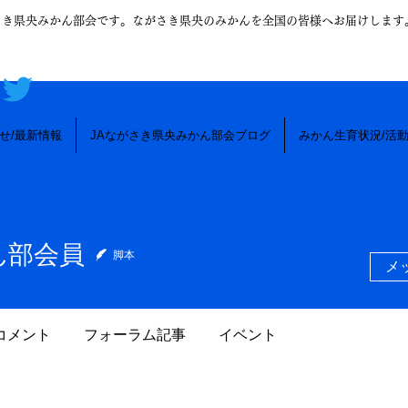
さき県央みかん部会です。ながさき県央のみかんを全国の皆様へお届けします
せ/最新情報
JAながさき県央みかん部会ブログ
みかん生育状況/活
ん部会員
脚本
メ
コメント
フォーラム記事
イベント