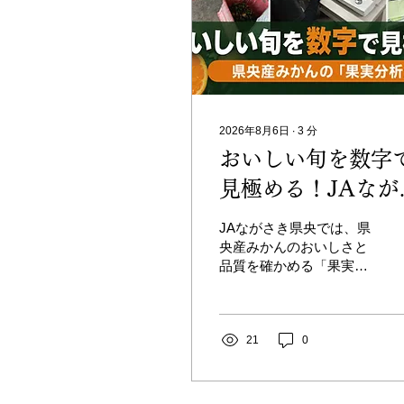
2026年8月6日
∙
3
分
おいしい旬を数字
見極める！JAなが
き県央産みかんの
JAながさき県央では、県
「果実分析」をレ
央産みかんのおいしさと
品質を確かめる「果実分
ート
析」を実施しています。
生産者から提出された果
実を搾り、専用の分析機
で糖度とクエン酸含量を
21
0
測定。その結果を園地シ
ステムへ入力し、甘さと
酸味のバランスや果実の