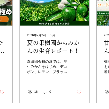
2026年7月24日
∙
3
分
20
で
夏の果樹園からみか
さ
んの生育レポート！
森田部会員の畑では、早
梅
ポ
生みかんをはじめ、デコ
を
ポン、レモン、ブラッド
差
オレンジなど、さまざま
で
な果実が成長していま
甘
す。7月から8月は、摘果
お
や病害虫防除、水分管
18
0
な
理、草刈りなど、秋の収
す。 今回の
穫に向けた大切な作業が
は
続く時期です。強い日差
出