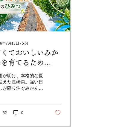
26年7月13日
∙
5
分
甘くておいしいみか
んを育てるため
に。 マルチ管理と
雨が明け、本格的な夏
真っ白な日焼け対策
迎えた長崎県。強い日
しが降り注ぐみかん畑
は、秋から冬にかけて
くておいしいみかんを
届けするための、大切
作業が行われていま
52
0
キーワード
、みかんの甘さを引き
す「マルチ」と、果実