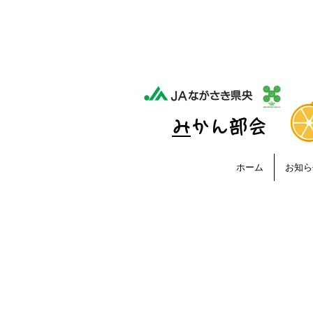
生育状況を詳しく分析し
ます。生産者の経験と科
学的なデータを組み合わ
せ、最適な収穫時期の見
極めや品質の安定につな
げる取り組みです。今年
の長崎県央みかんも、糖
度が高く甘い仕上がりが
​
みかん部会
期待されています。おい
しい旬を届けるための果
実分析の工程と、生産者
ホーム
お知ら
の思いをご紹介します。