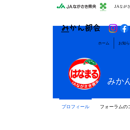
JAなが
​
みかん部会
ホーム
お知ら
みか
プロフィール
フォーラムの