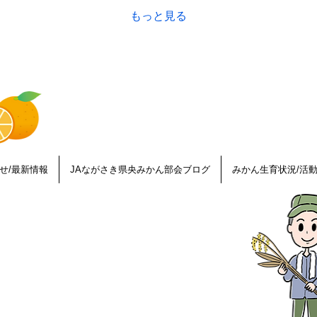
しや乾燥から果実を守り
を
もっと見る
ながら、一つひとつ丁寧
る
に生育を見守っていま
す。7月某日には、畑の
温度計がなんと50℃を表
示！厳しい暑さの中で、
おいしいみかんづくりに
取り組む生産者の様子を
お届けします。
せ/最新情報
JAながさき県央みかん部会ブログ
みかん生育状況/活