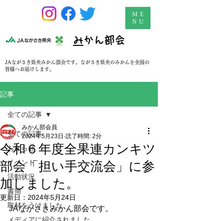
ME
NU
​
みかん部会
JAながさき県央みかん部会です。ながさき県央のみかんを全国の
皆様へお届けします。
記事
全ての記事
みかん部会員
全ての記事
2024年5月23日
読了時間: 2分
令和６年度全果連カンキツ
お知らせ
イベント
部会「担い手交流会」に参
活動状況
加しました。
書簡
更新日：
2024年5月24日
取材をうけました
JAながさきみかん部会です。
メディアに紹介されました