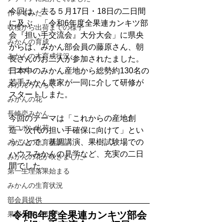
今回は、去る５月17日・18日の二日間
作ってみた
に及ぶ、「令和6年度全果連カンキツ部
収穫から出荷までの様子
会『担い手交流会』大分大会」に県央
みかんの育成
からは、みかん部会員の藤原さん、朝
みかんの木育成状況
長さんのお二人が参加されたました。
デコポン
日本中のみかん産地から総勢約130名の
若手みかん農家が一同に介して研修が
みかんうんちく
スタートしまた。
みかんの花
長崎恋みかん
今回のテーマは「これからの産地創
デコポン出荷
造・次代の担い手確保に向けて」とい
うことで、基調講演、果樹試験場での
みかんの生育状況
ハウスみかんの見学など、充実の二日
みかんの花が咲きました
間でした。
第一生理落果始まる
みかんの生育状況
部会員提供
令和6年度全果連カンキツ部会
果実分析レポート