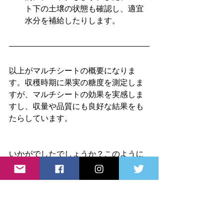
ト下の土壌の状態も確認し、適宜
水分を補給したりします。
以上がマルチシートの概要になりま
す。収穫時期に果実の糖度を測定しま
すが、マルチシートの効果を実感しま
すし、収量や品質にも良好な結果をも
たらしています。
いかがでしたでしょうか？このように
私たち部会員も毎年、創意工夫を勉強
したり、講習を受けたり、現地へ視察
に赴いたりと、勉強してます。さあ、
実り多い、みかんの収穫まで「明る
く」「笑顔で」「元気」に頑張りま