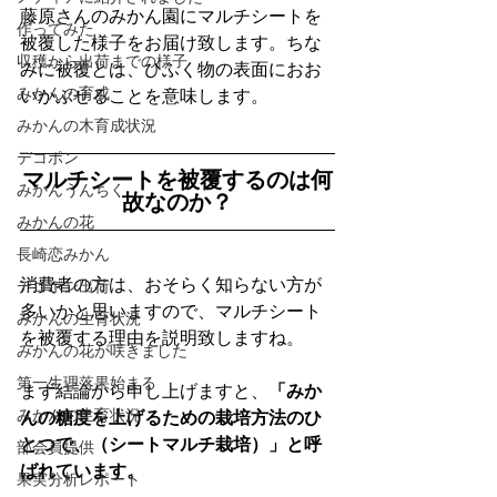
藤原さんのみかん園にマルチシートを
作ってみた
被覆した様子をお届け致します。ちな
収穫から出荷までの様子
みに被覆とは、ひふく物の表面におお
みかんの育成
いかぶせることを意味します。
みかんの木育成状況
デコポン
マルチシートを被覆するのは何
みかんうんちく
故なのか？
みかんの花
長崎恋みかん
消費者の方は、おそらく知らない方が
デコポン出荷
多いかと思いますので、マルチシート
みかんの生育状況
を被覆する理由を説明致しますね。
みかんの花が咲きました
第一生理落果始まる
まず結論から申し上げますと、
「みか
みかんの生育状況
んの糖度を上げるための栽培方法のひ
とつで、（シートマルチ栽培）」と呼
部会員提供
ばれています。
果実分析レポート