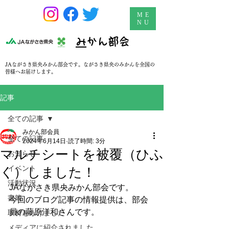
ME
NU
​
みかん部会
JAながさき県央みかん部会です。ながさき県央のみかんを全国の
皆様へお届けします。
記事
全ての記事
みかん部会員
全ての記事
2024年6月14日
読了時間: 3分
マルチシートを被覆（ひふ
お知らせ
イベント
く）しました！
活動状況
JAながさき県央みかん部会です。
書簡
今回のブログ記事の情報提供は、部会
員の藤原洋和さんです。
取材をうけました
メディアに紹介されました