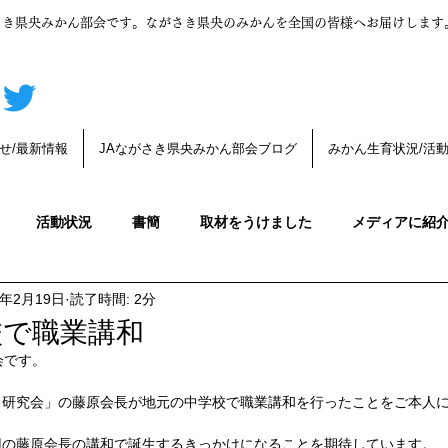
さき県央みかん部会です。ながさき県央のみかんを全国の皆様へお届けします
せ/最新情報
JAながさき県央みかん部会ブログ
みかん生育状況/活
活動状況
書簡
取材をうけました
メディアに紹
4年2月19日
読了時間: 2分
んの育成
みかんの木育成状況
デコポン
みかんうんち
校で職業講和
会です。
みかんの生育状況
みかんの花が咲きました
第一生理落
る研究会」の藤原会長が地元の中学校で職業講和を行ったことをご本人
回の藤原会長の講和で誕生するきっかけになることを期待しています。