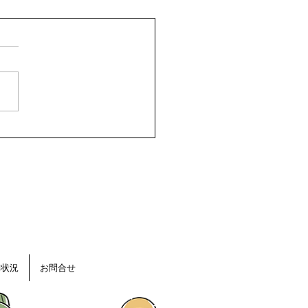
ておいしいみかんを育て
めに。 マルチ管理と真
な日焼け対策
動状況
お問合せ