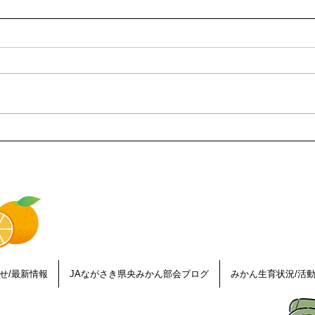
夏の果樹園からみかんの生育
甘く
レポート！
るた
っ白
せ/最新情報
JAながさき県央みかん部会ブログ
みかん生育状況/活