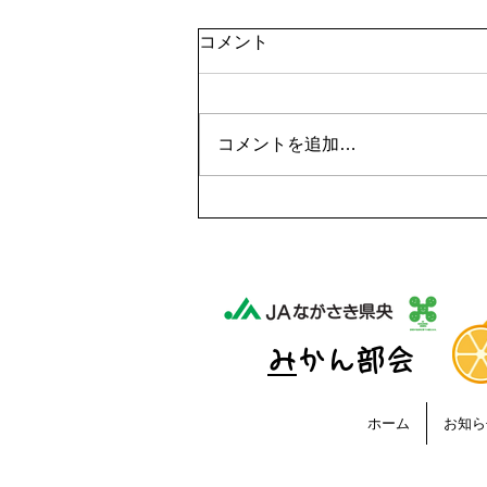
コメント
コメントを追加…
おいしい旬を数字で見極め
る！JAながさき県央産みかん
の「果実分析」をレポート
​
みかん部会
ホーム
お知ら