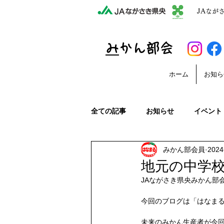
JAなが
​
みかん部会
ホーム
お知ら
全ての記事
お知らせ
イベント
みかん部会員
202
収穫から出荷までの様子
みか
地元の中学
JAながさき県央みかん部
長崎恋みかん
デコポン出荷
今回のブログは「はなま
未来のみかん生産者が今