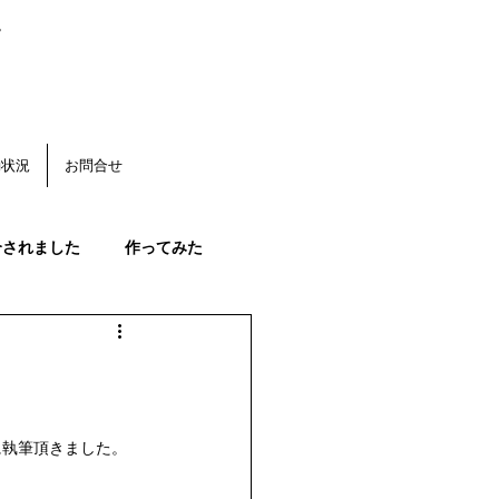
。
動状況
お問合せ
介されました
作ってみた
く
みかんの花
果始まる
みかんの生育状況
に執筆頂きました。