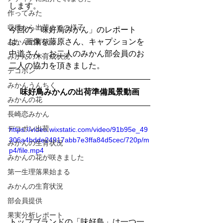
します。
作ってみた
収穫から出荷までの様子
今回の「味好鳥みかん」のレポート
は、画像を藤原さん、キャプションを
みかんの育成
中道さん、お二人のみかん部会員のお
みかんの木育成状況
二人の協力を頂きました。
デコポン
みかんうんちく
味好鳥みかんの出荷準備風景動画
みかんの花
長崎恋みかん
デコポン出荷
https://video.wixstatic.com/video/91b95e_49
306a4bdde24917abb7e3ffa84d5cec/720p/m
みかんの生育状況
p4/file.mp4
みかんの花が咲きました
第一生理落果始まる
みかんの生育状況
部会員提供
果実分析レポート
トップブランドの「味好鳥」は一つ一