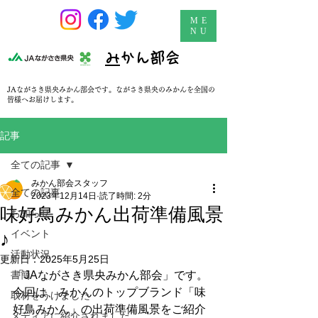
ME
NU
​
みかん部会
JAながさき県央みかん部会です。ながさき県央のみかんを全国の
皆様へお届けします。
記事
全ての記事
みかん部会スタッフ
全ての記事
2023年12月14日
読了時間: 2分
味好鳥みかん出荷準備風景
お知らせ
イベント
♪
活動状況
更新日：
2025年5月25日
書簡
「JAながさき県央みかん部会」です。
今回は、みかんのトップブランド「味
取材をうけました
好鳥みかん」の出荷準備風景をご紹介
メディアに紹介されました