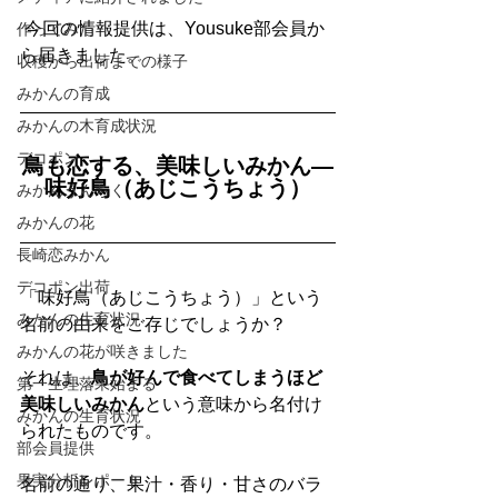
 今回の情報提供は、Yousuke部会員か
作ってみた
ら届きました。
収穫から出荷までの様子
みかんの育成
みかんの木育成状況
デコポン
鳥も恋する、美味しいみかん—
味好鳥（あじこうちょう）
みかんうんちく
みかんの花
長崎恋みかん
デコポン出荷
「味好鳥（あじこうちょう）」という
みかんの生育状況
名前の由来をご存じでしょうか？
みかんの花が咲きました
それは、
鳥が好んで食べてしまうほど
第一生理落果始まる
美味しいみかん
という意味から名付け
みかんの生育状況
られたものです。
部会員提供
果実分析レポート
名前の通り、果汁・香り・甘さのバラ