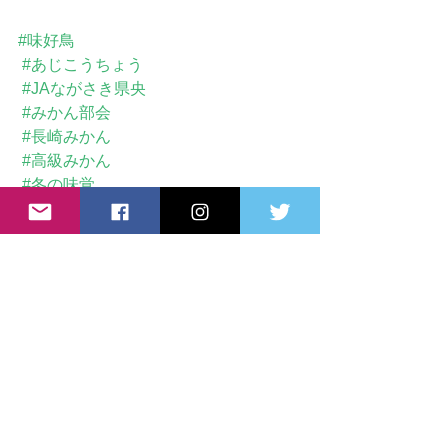
#味好鳥
#あじこうちょう
#JAながさき県央
#みかん部会
#長崎みかん
#高級みかん
#冬の味覚
#柑橘好き
#産地直送
#フルーツのある暮らし
JAながさき県央みかん部会
JA長崎県央
JA長崎県央みかん部会
みかんに関する話題
はなまる物語
味好鳥
みかんのある暮らし
高品質みかん
みかんのPR
長崎みかん
お知らせ