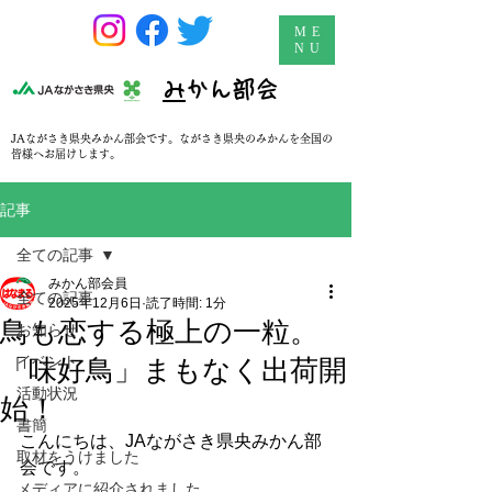
ME
NU
​
みかん部会
JAながさき県央みかん部会です。ながさき県央のみかんを全国の
皆様へお届けします。
記事
全ての記事
みかん部会員
全ての記事
2025年12月6日
読了時間: 1分
鳥も恋する極上の一粒。
お知らせ
イベント
「味好鳥」まもなく出荷開
活動状況
始！
書簡
こんにちは、JAながさき県央みかん部
取材をうけました
会です。
メディアに紹介されました