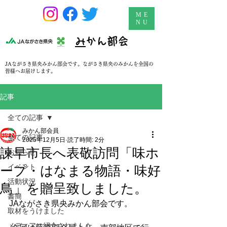
ME
NU
​
みかん部会
JAながさき県央みかん部会です。ながさき県央のみかんを全国の
皆様へお届けします。
記事
全ての記事
みかん部会員
全ての記事
2025年12月5日
読了時間: 2分
諫早市長へ表敬訪問「味ホ
お知らせ
イベント
ープ・はなまる物語・味好
活動状況
鳥」を贈呈致しました。
書簡
JAながさき県央みかん部会です。
取材をうけました
メディアに紹介されました