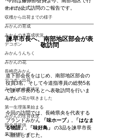
 今回は藤原部会員より、南部地区で行
われた公式訪問のご報告です。
作ってみた
収穫から出荷までの様子
みかんの育成
みかんの木育成状況
諫早市長へ、南部地区部会が表
デコポン
敬訪問
みかんうんちく
みかんの花
長崎恋みかん
道下部会長をはじめ、南部地区部会の
デコポン出荷
役員3名、そして今道指導員の総勢5名
みかんの生育状況
で諫早市長のもとへ表敬訪問を行いま
した。
みかんの花が咲きました
第一生理落果始まる
今回の訪問では、長崎県央を代表する
みかんの生育状況
ブランドみかん 
「味ホープ」
, 
「はなま
部会員提供
る物語」
, 
「味好鳥」
 の3品を諫早市長
果実分析レポート
へ贈呈しました。