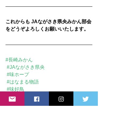
これからも JAながさき県央みかん部会
をどうぞよろしくお願いいたします。
#長崎みかん
#JAながさき県央
#味ホープ
#はなまる物語
#味好鳥
#諫早市
#表敬訪問
#南部地区部会
#みかんのある暮らし
#農家の取り組み
JAながさき県央みかん部会
JA長崎県央