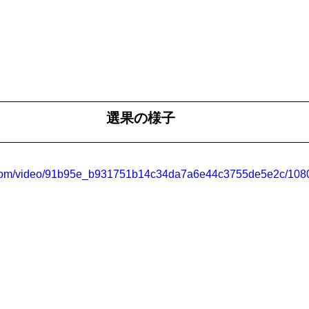
選果の様子
ic.com/video/91b95e_b931751b14c34da7a6e44c3755de5e2c/1080