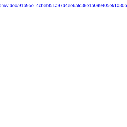
ic.com/video/91b95e_4cbebf51a97d4ee6afc38e1a099405ef/1080p