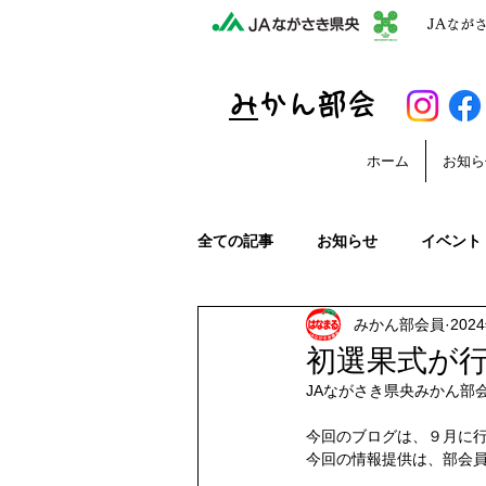
JAなが
​
みかん部会
ホーム
お知ら
全ての記事
お知らせ
イベント
みかん部会員
202
収穫から出荷までの様子
みか
初選果式が
JAながさき県央みかん部
長崎恋みかん
デコポン出荷
今回のブログは、９月に
今回の情報提供は、部会