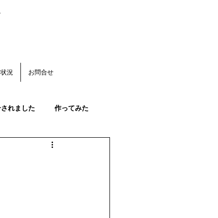
。
動状況
お問合せ
介されました
作ってみた
く
みかんの花
果始まる
みかんの生育状況