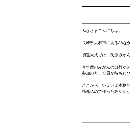
部会員提供
果実分析レポート
みなさまこんにちは。
長崎県大村市にあるJAな
初選果式では、氏原みか
今年産のみかんの出荷が
参加の方、全員が待ちわ
ここから、いよいよ本格
精魂込めて作ったみかん