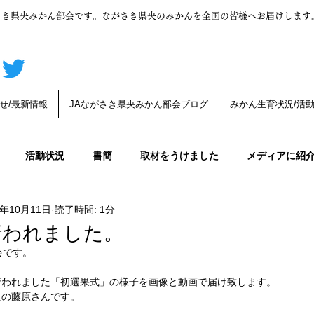
さき県央みかん部会です。ながさき県央のみかんを全国の皆様へお届けします
せ/最新情報
JAながさき県央みかん部会ブログ
みかん生育状況/活
活動状況
書簡
取材をうけました
メディアに紹
4年10月11日
読了時間: 1分
んの育成
みかんの木育成状況
デコポン
みかんうんち
行われました。
会です。
みかんの生育状況
みかんの花が咲きました
第一生理落
行われました「初選果式」の様子を画像と動画で届け致します。
員の藤原さんです。