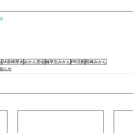
会
会
JA長崎県央
みかん部会
極早生みかん
PR活動
長崎みかん
知らせ