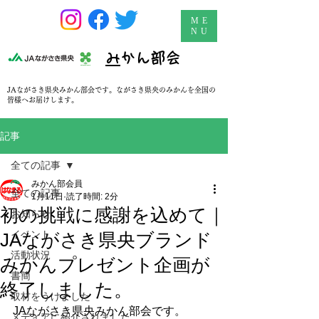
ME
NU
​
みかん部会
JAながさき県央みかん部会です。ながさき県央のみかんを全国の
皆様へお届けします。
記事
全ての記事
みかん部会員
全ての記事
1月11日
読了時間: 2分
初の挑戦に感謝を込めて｜
お知らせ
イベント
JAながさき県央ブランド
活動状況
みかんプレゼント企画が
書簡
終了しました。
取材をうけました
JAながさき県央みかん部会です。
メディアに紹介されました