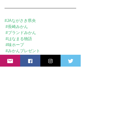
#JAながさき県央
#長崎みかん
#ブランドみかん
#はなまる物語
#味ホープ
#みかんプレゼント
#みかん好きな人と繋がりたい
#農家直送
#冬のみかん
#感謝
JAながさき県央みかん部会
JA長崎県央
JA長崎県央みかん部会
はなまる物語
味ホープ
長崎ブランドみかん
イベント
お知らせ