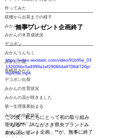
作ってみた
収穫から出荷までの様子
みかんの育成
無事プレゼント企画終了
みかんの木育成状況
デコポン
みかんうんちく
https://video.wixstatic.com/video/91b95e_03
みかんの花
132605bc5a4999a1ef29066da9708d/720p/
長崎恋みかん
mp4/file.mp4
デコポン出荷
みかんの生育状況
みかんの花が咲きました
第一生理落果始まる
みかんの生育状況
この度、私たちにとって初の取り組み
部会員提供
となる**「JAながさき県央ブランドみ
かんプレゼント企画」**が、無事に終了
果実分析レポート