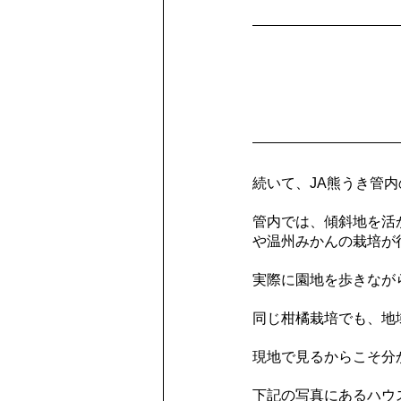
続いて、JA熊うき管
管内では、傾斜地を活
や温州みかんの栽培が
実際に園地を歩きなが
同じ柑橘栽培でも、地
現地で見るからこそ分
下記の写真にあるハウ