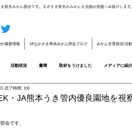
さき県央みかん部会です。ながさき県央のみかんを全国の皆様へお届けします
せ/最新情報
JAながさき県央みかん部会ブログ
みかん生育状況/活
活動状況
書簡
取材をうけました
メディアに紹
日
読了時間: 3分
んの育成
みかんの木育成状況
デコポン
みかんうんち
EK・JA熊本うき管内優良園地を視
みかんの生育状況
みかんの花が咲きました
第一生理落
ん部会です。