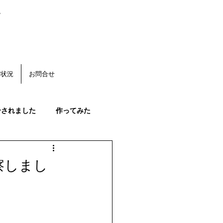
。
動状況
お問合せ
介されました
作ってみた
く
みかんの花
察しまし
果始まる
みかんの生育状況