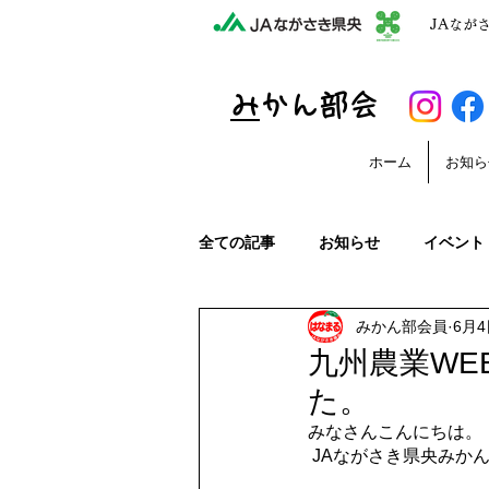
JAなが
​
みかん部会
ホーム
お知ら
全ての記事
お知らせ
イベント
みかん部会員
6月4
収穫から出荷までの様子
みか
九州農業WE
た。
長崎恋みかん
デコポン出荷
みなさんこんにちは。
 JAながさき県央みか