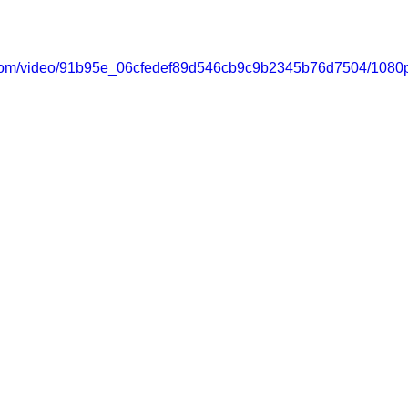
ic.com/video/91b95e_06cfedef89d546cb9c9b2345b76d7504/1080p