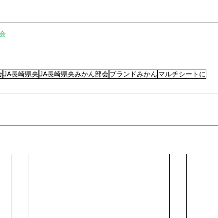
会
会
JA長崎県央
JA長崎県央みかん部会
ブランドみかん
マルチシートに