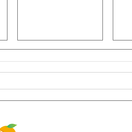
夏の果樹園からみかんの生育
甘く
レポート！
るた
っ白