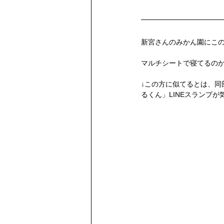
部会員提供
果実分析レポート
新宮さんのみかん園にこ
マルチシートで寝てるの
↓この方に似てるとは、同
るくん」LINEスランプ