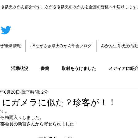
さき県央みかん部会です。ながさき県央のみかんを全国の皆様へお届けします
せ/最新情報
JAながさき県央みかん部会ブログ
みかん生育状況/活
活動状況
書簡
取材をうけました
メディアに紹
4年6月20日
読了時間: 2分
んの育成
みかんの木育成状況
デコポン
みかんうんち
トにガメラに似た？珍客が！！
です。
がら梅雨入りしました。
みかんの生育状況
みかんの花が咲きました
第一生理落
が部会員の新宮さんから寄せられました！