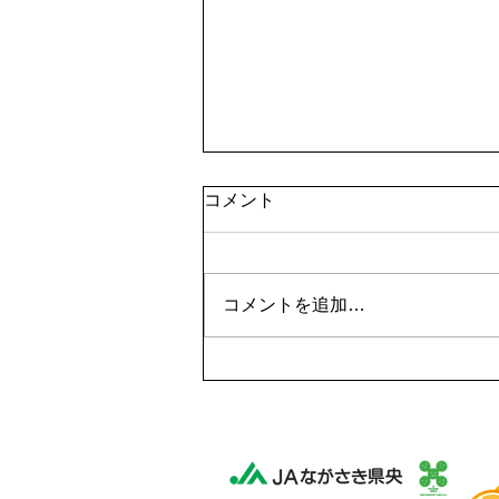
コメント
コメントを追加…
おいしい旬を数字で見極め
る！JAながさき県央産みかん
の「果実分析」をレポート