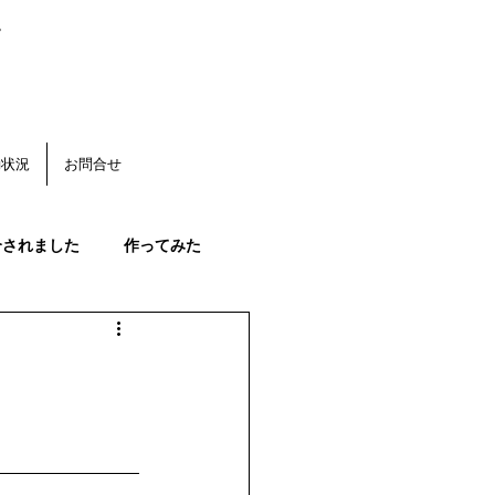
。
動状況
お問合せ
介されました
作ってみた
く
みかんの花
果始まる
みかんの生育状況