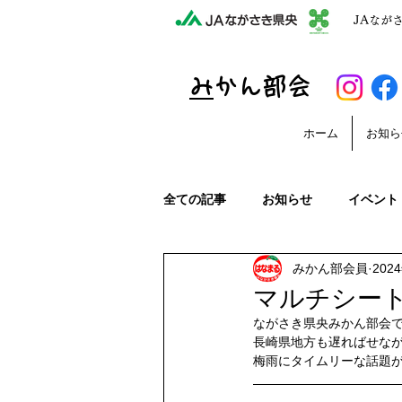
JAなが
​
みかん部会
ホーム
お知ら
全ての記事
お知らせ
イベント
みかん部会員
202
収穫から出荷までの様子
みか
マルチシー
ながさき県央みかん部会
長崎県地方も遅ればせな
長崎恋みかん
デコポン出荷
梅雨にタイムリーな話題