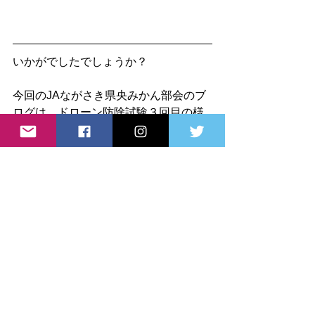
いかがでしたでしょうか？
今回のJAながさき県央みかん部会のブ
ログは、ドローン防除試験３回目の様
子をご紹介致しました。
#JAながさき県央みかん部会
#はなまる研究会
#みかん部会
#ドローン防除試験
JAながさき県央みかん部会
JA長崎県央
JA長崎県央みかん部会
みかんに関する話題
はなまる物語
みかん部会
みかんの育成