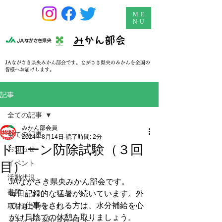
ME
NU
​
みかん部会
JAながさき県央みかん部会です。ながさき県央のみかんを全国の
皆様へお届けします。
記事
全ての記事
みかん部会員
全ての記事
2024年8月14日
読了時間: 2分
ドローン防除試験（３回
お知らせ
イベント
目）
活動状況
JAながさき県央みかん部会です。
書簡
毎日記録的な猛暑が続いています。外
でお仕事をされる方は、水分補給を心
取材をうけました
がけ日陰での休憩を取りましょう。
メディアに紹介されました