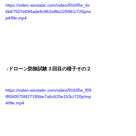
https://video.wixstatic.com/video/91b95e_6c
6b67507e694ade9c962ef8e11f5961/720p/m
p4/file.mp4
↓ドローン防除試験３回目の様子その２
https://video.wixstatic.com/video/91b95e_f09
f8560075f427185be7a6c625e153c/720p/mp
4/file.mp4