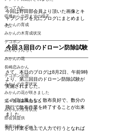
作ってみた
今回は野田部会員より頂いた画像とキ
収穫から出荷までの様子
ャプションを元にブログにまとめまし
みかんの育成
た。
みかんの木育成状況
デコポン
今回３回目のドローン防除試験
みかんうんちく
みかんの花
長崎恋みかん
さて、本日のブログは8月2日、午前9時
デコポン出荷
より、第三回目のドローン防除試験が
みかんの生育状況
実施されました。
みかんの花が咲きました
この日は風もなく散布良好で、数分の
第一生理落果始まる
飛行で散布作業を終了することが出来
みかんの生育状況
ました。
部会員提供
果実分析レポート
同じ作業を地上で人力で行うとなれば