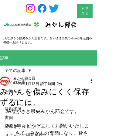
ME
NU
​
みかん部会
JAながさき県央みかん部会です。ながさき県央のみかんを全国の
皆様へお届けします。
記事
全ての記事
みかん部会員
全ての記事
2025年1月13日
読了時間: 2分
みかんを傷みにくく保存
お知らせ
イベント
するには。
活動状況
JAながさき県央みかん部会です。
書簡
2025年もどうぞ宜しくお願いいたしま
取材をうけました
す。さて、みかんの季節になり、皆さ
メディアに紹介されました