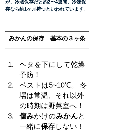
が、冷蔵保存だと約2〜4週間、冷凍保
存なら約1ヶ月持つといわれています。
みかんの保存　基本の３ヶ条
ヘタを下にして乾燥
予防！
ベストは5~10℃。 冬
場は常温、それ以外
の時期は野菜室へ！
傷み
かけの
みかん
と
一緒に
保存
しない！