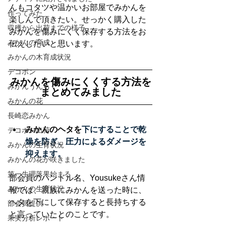
んもコタツや温かいお部屋でみかんを
作ってみた
楽しんで頂きたい。せっかく購入した
収穫から出荷までの様子
みかんを傷みにくく保存する方法をお
みかんの育成
伝えしたいと思います。
みかんの木育成状況
デコポン
みかんを傷みにくくする方法を
みかんうんちく
まとめてみました
みかんの花
長崎恋みかん
みかんのヘタを
下にすることで乾
デコポン出荷
燥を防ぎ、圧力によるダメージを
みかんの生育状況
抑えます。
みかんの花が咲きました
第一生理落果始まる
部会員のハンドル名、Yousukeさん情
みかんの生育状況
報では、親族にみかんを送った時に、
ヘタを下にして保存すると長持ちする
部会員提供
と言っていたとのことです。
果実分析レポート