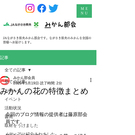
ME
NU
​
みかん部会
JAながさき県央みかん部会です。ながさき県央のみかんを全国の
皆様へお届けします。
記事
全ての記事
みかん部会員
全ての記事
2025年5月19日
読了時間: 2分
みかんの花の特徴まとめ
お知らせ
イベント
活動状況
今回のブログ情報の提供者は藤原部会
書簡
員です。
取材をうけました
メディアに紹介されました