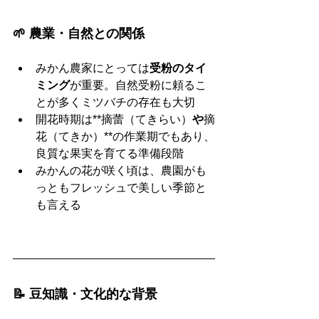
🌱 農業・自然との関係
みかん農家にとっては
受粉のタイ
ミング
が重要。自然受粉に頼るこ
とが多くミツバチの存在も大切
開花時期は**摘蕾（てきらい）
や
摘
花（てきか）**の作業期でもあり、
良質な果実を育てる準備段階
みかんの花が咲く頃は、農園がも
っともフレッシュで美しい季節と
も言える
📝 豆知識・文化的な背景