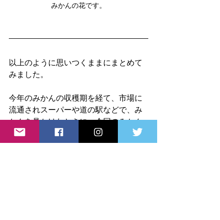
みかんの花です。
以上のように思いつくままにまとめて
みました。
今年のみかんの収穫期を経て、市場に
流通されスーパーや道の駅などで、み
かんを見かけたときに、今回のみかん
の花の特徴を思い出していただけると
嬉しいなぁ、、と思います。
#みかん農家と暮らし
#みかんの季節
#みかんの花咲く頃