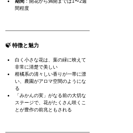
期間
：開花から満開までは1〜2週
間程度
🍃 特徴と魅力
白く小さな花は、葉の緑に映えて
非常に清楚で美しい
柑橘系の清々しい香りが一帯に漂
い、農園がアロマ空間のようにな
る
「みかんの実」がなる前の大切な
ステージで、花がたくさん咲くこ
とが豊作の前兆ともされる