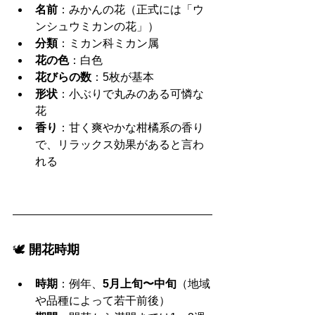
名前
：みかんの花（正式には「ウ
ンシュウミカンの花」）
分類
：ミカン科ミカン属
花の色
：白色
花びらの数
：5枚が基本
形状
：小ぶりで丸みのある可憐な
花
香り
：甘く爽やかな柑橘系の香り
で、リラックス効果があると言わ
れる
🕊️ 
開花時期
時期
：例年、
5月上旬〜中旬
（地域
や品種によって若干前後）