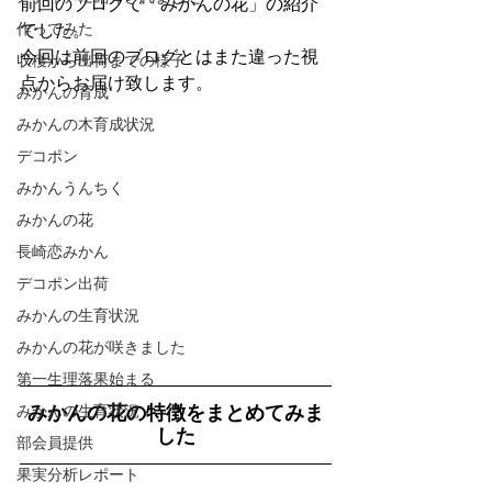
前回のブログで「みかんの花」の紹介
作ってみた
でした。
今回は前回のブログとはまた違った視
収穫から出荷までの様子
点からお届け致します。
みかんの育成
みかんの木育成状況
デコポン
みかんうんちく
みかんの花
長崎恋みかん
デコポン出荷
みかんの生育状況
みかんの花が咲きました
第一生理落果始まる
みかんの生育状況
みかんの花の特徴をまとめてみま
した
部会員提供
果実分析レポート