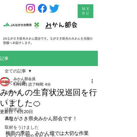
ME
NU
​
みかん部会
JAながさき県央みかん部会です。ながさき県央のみかんを全国の
皆様へお届けします。
記事
全ての記事
みかん部会員
全ての記事
6月19日
読了時間: 4分
みかんの生育状況巡回を行
お知らせ
イベント
いました🍊
活動状況
更新日：
6月20日
書簡
Aながさき県央みかん部会です！
取材をうけました
梅雨の季節、みかん畑では大切な作業
メディアに紹介されました