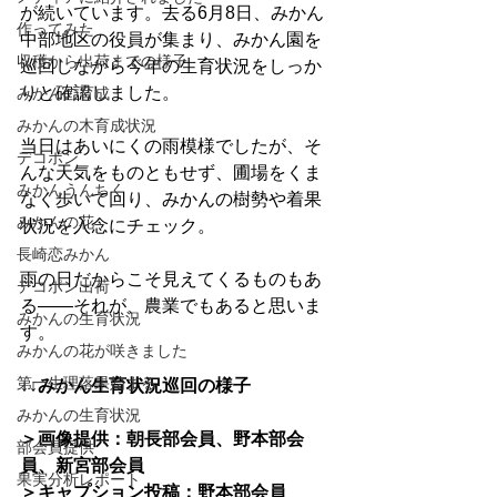
が続いています。去る6月8日、みかん
作ってみた
中部地区の役員が集まり、みかん園を
収穫から出荷までの様子
巡回しながら今年の生育状況をしっか
りと確認しました。
みかんの育成
みかんの木育成状況
当日はあいにくの雨模様でしたが、そ
デコポン
んな天気をものともせず、圃場をくま
みかんうんちく
なく歩いて回り、みかんの樹勢や着果
みかんの花
状況を入念にチェック。
長崎恋みかん
雨の日だからこそ見えてくるものもあ
デコポン出荷
る――それが、農業でもあると思いま
みかんの生育状況
す。
みかんの花が咲きました
第一生理落果始まる
↓↓みかん生育状況巡回の様子
みかんの生育状況
＞画像提供：朝長部会員、野本部会
部会員提供
員、新宮部会員
果実分析レポート
＞キャプション投稿：野本部会員