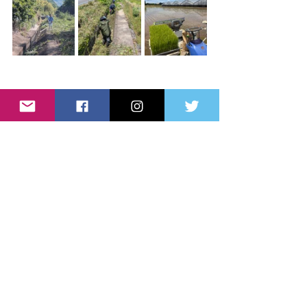
山手の方では、近くの大きな川から直
接水を引くと水温が低すぎて幼苗の生
育に悪影響を及ぼすため、あえて幅の
狭い小さな水路を1キロ以上通して水温
を上げます。
長いところでは4キロ以上！その穏やか
な流れには、メダカや蛍などの生き物
たちも育まれています。