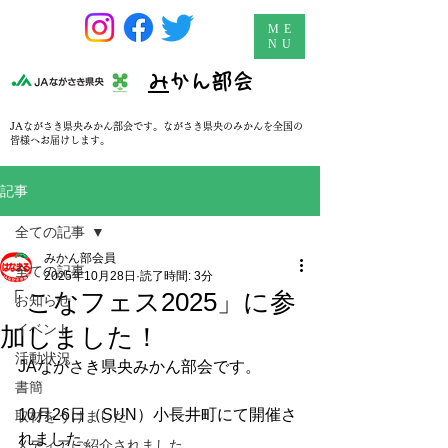
ME
NU
​
みかん部会
JAながさき県央みかん部会です。ながさき県央のみかんを全国の
皆様へお届けします。
記事
全ての記事
みかん部会員
全ての記事
2025年10月28日
読了時間: 3分
「こなフェス2025」に参
お知らせ
イベント
加しました！
活動状況
JAながさき県央みかん部会です。
書簡
10月26日（SUN）小長井町にて開催さ
取材をうけました
れました。
メディアに紹介されました