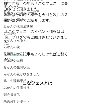
昨年同様、今年も「こなフェス」に参
作ってみた
加させて頂きました。
収穫から出荷までの様子
本日はその時の様子を今回と次回の２
みかんの育成
回かに分けてご紹介します。
みかんの木育成状況
「こなフェス」のイベント情報は以
デコポン
前、ブログでもご紹介させて頂きまし
みかんうんちく
た。
みかんの花
長崎恋みかん
こちらから
記事もよろしければご覧く
ださい。
デコポン出荷
みかんの生育状況
みかんの花が咲きました
第一生理落果始まる
こなフェスとは
みかんの生育状況
部会員提供
果実分析レポート