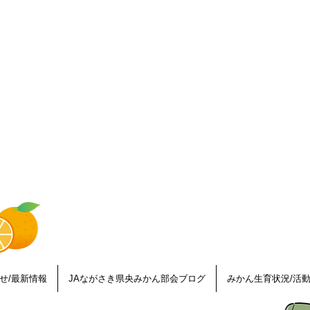
せ/最新情報
JAながさき県央みかん部会ブログ
みかん生育状況/活