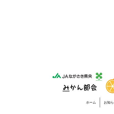
​
みかん部会
ホーム
お知ら