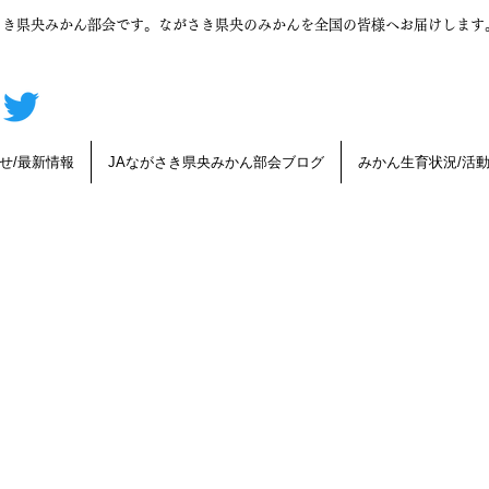
さき県央みかん部会です。ながさき県央のみかんを全国の皆様へお届けします
せ/最新情報
JAながさき県央みかん部会ブログ
みかん生育状況/活