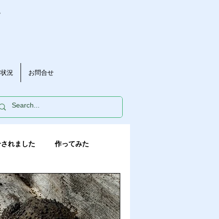
。
動状況
お問合せ
介されました
作ってみた
く
みかんの花
長崎恋みかん