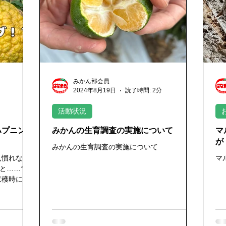
況
みかんの花が咲きました
第一生理落果始まる
みか
みかん部会員
2024年8月19日
読了時間: 2分
活動状況
ハプニン
みかんの生育調査の実施について
マ
が
みかんの生育調査の実施について
見慣れな
マ
ると……で、
収穫時に見
っかり完熟
育んだ“超