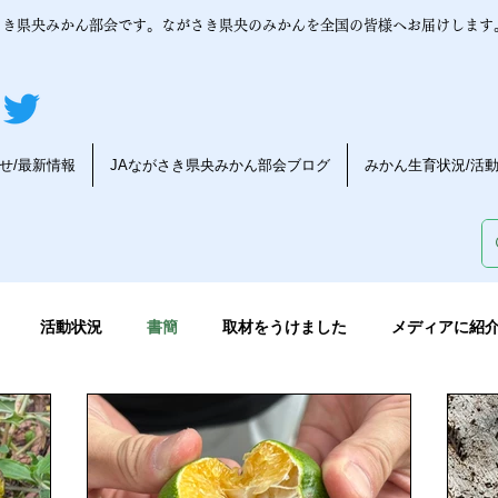
さき県央みかん部会です。ながさき県央のみかんを全国の皆様へお届けします
せ/最新情報
JAながさき県央みかん部会ブログ
みかん生育状況/活
活動状況
書簡
取材をうけました
メディアに紹
んの育成
みかんの木育成状況
デコポン
みかんうんち