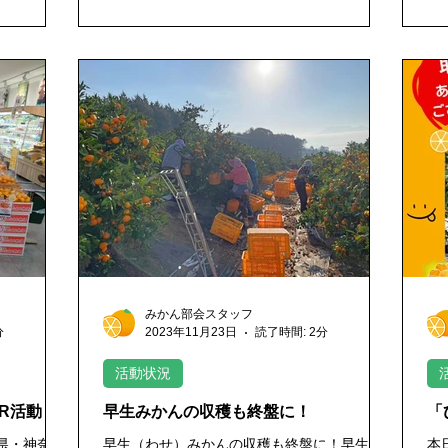
みかん部会スタッフ
分
2023年11月23日
読了時間: 2分
活動状況
R活動！
早生みかんの収穫も終盤に！
「
葉県・神奈川
早生（わせ）みかんの収穫も終盤に！早生み
本