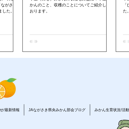
「ながさき
かんのこと、収穫のことについてご紹介して
「
ました。そ
おります。
た
せ/最新情報
JAながさき県央みかん部会ブログ
みかん生育状況/活