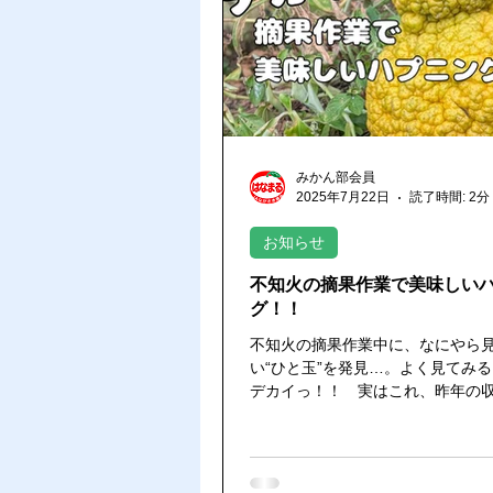
デコポン出荷
みかんの生育状
果実分析レポート
みかん部会員
2025年7月22日
読了時間: 2分
お知らせ
不知火の摘果作業で美味しい
グ！！
不知火の摘果作業中に、なにやら
い“ひと玉”を発見…。よく見てみ
デカイっ！！ 実はこれ、昨年の
落とされていたもので、樹上でし
していたようです。いわば、自然が
完熟不知火”！