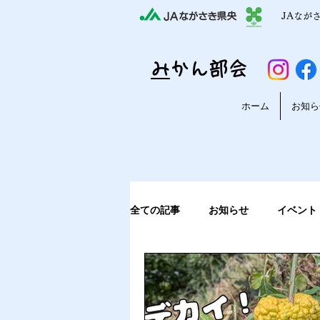
JAなが
​
みかん部会
ホーム
お知ら
全ての記事
お知らせ
イベント
収穫から出荷までの様子
みか