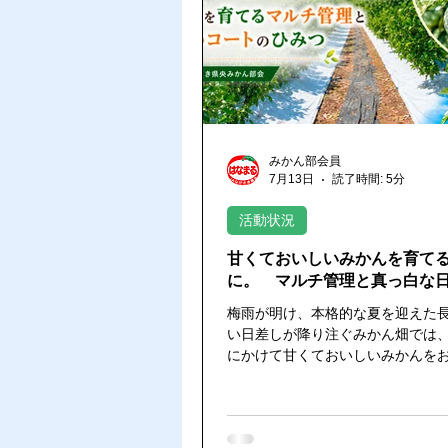
デコポン出荷
みかんの生育状
果実分析レポート
みかん部会員
7月13日
読了時間: 5分
活動状況
甘くておいしいみかんを育て
に。 マルチ管理と真っ白な
梅雨が明け、本格的な夏を迎えた
い日差しが降り注ぐみかん畑では
にかけて甘くておいしいみかんを
ための、大切な作業が行われています。
のキーワードは、みかんの甘さを
「マルチ」と、果実を夏の強い日
る「日焼け対策」です。