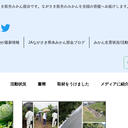
さき県央みかん部会です。ながさき県央のみかんを全国の皆様へお届けします
せ/最新情報
JAながさき県央みかん部会ブログ
みかん生育状況/活
活動状況
書簡
取材をうけました
メディアに紹
んの育成
みかんの木育成状況
デコポン
みかんうんち