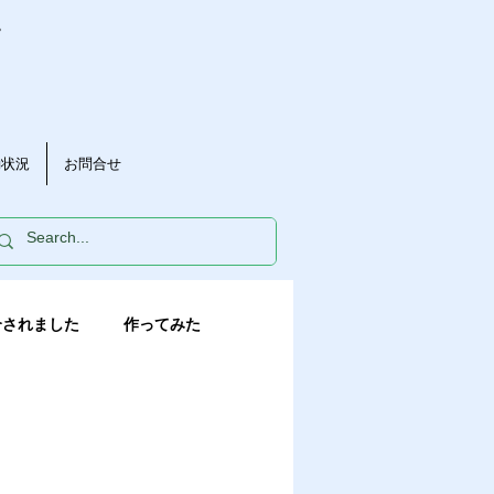
。
動状況
お問合せ
介されました
作ってみた
く
みかんの花
長崎恋みかん