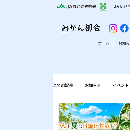
JAなが
​
みかん部会
ホーム
お知ら
全ての記事
お知らせ
イベント
収穫から出荷までの様子
みか