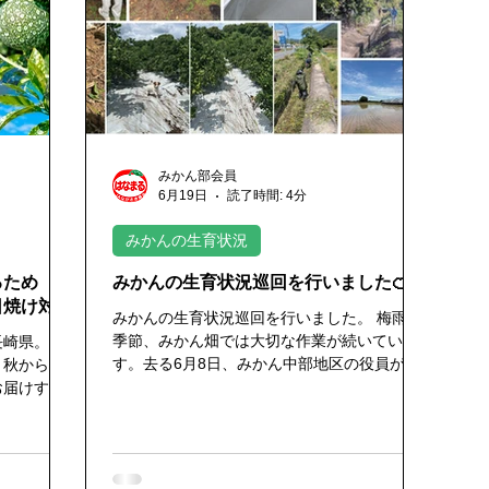
況
みかんの花が咲きました
第一生理落果始まる
みか
みかん部会員
6月19日
読了時間: 4分
みかんの生育状況
るため
みかんの生育状況巡回を行いました🍊
日焼け対策
みかんの生育状況巡回を行いました。 梅雨の
季節、みかん畑では大切な作業が続いていま
長崎県。強
す。去る6月8日、みかん中部地区の役員が集
、秋から冬
まり、みかん園を巡回しながら今年の生育状
お届けする
況をしっかりと確認しました。 当日はあいに
 今回
くの雨模様でしたが、そんな天気をものとも
引き出す
せず、圃場をくまなく歩いて回り、みかんの
差しから守
樹勢や着果状況を入念にチェック。 雨の日だ