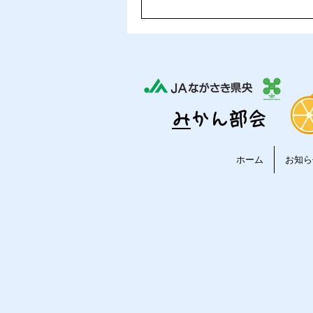
​
みかん部会
ホーム
お知ら