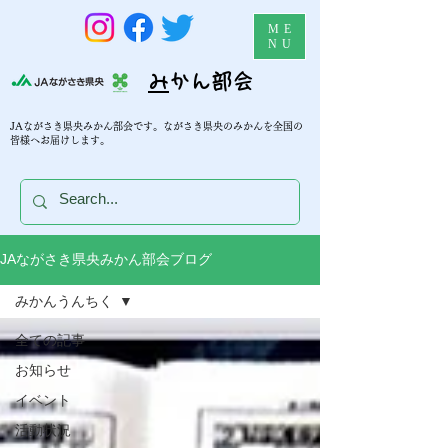
ME
NU
​
みかん部会
JAながさき県央みかん部会です。ながさき県央のみかんを全国の
皆様へお届けします。
JAながさき県央みかん部会ブログ
みかんうんちく
全ての記事
お知らせ
イベント
活動状況