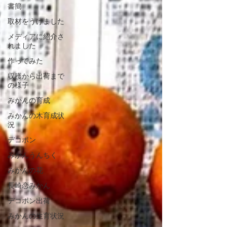
書簡
取材をうけました
メディアに紹介さ
れました
作ってみた
収穫から出荷まで
の様子
みかんの育成
みかんの木育成状
況
デコポン
みかんうんちく
みかんの花
長崎恋みかん
デコポン出荷
みかんの生育状況