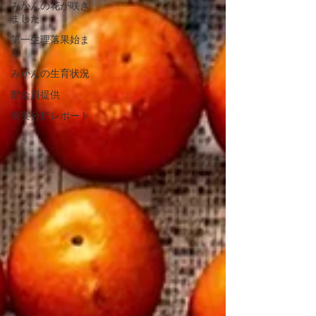
みかんの花が咲き
ました
第一生理落果始ま
る
みかんの生育状況
部会員提供
果実分析レポート